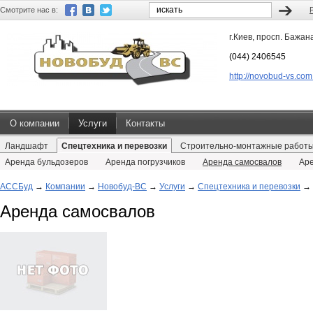
Смотрите нас в:
г.Киев, просп. Бажан
(044) 2406545
http://novobud-vs.com
О компании
Услуги
Контакты
Ландшафт
Спецтехника и перевозки
Строительно-монтажные работ
Аренда бульдозеров
Аренда погрузчиков
Аренда самосвалов
Аре
АССБуд
→
Компании
→
Новобуд-ВС
→
Услуги
→
Спецтехника и перевозки
→
Аренда самосвалов