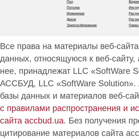
Пол
Водо
Потолок
Инстр
Инженерия
Расте
Декор
Расте
Энергосбережение
Парки
Все права на материалы веб-сайта 
данных, относящуюся к веб-сайту,
нее, принадлежат LLC «SoftWare S
АССБУД, LLC «SoftWare Solution».
базы данных и материалов веб-сай
с правилами распространения и и
сайта accbud.ua
. Без получения п
цитирование материалов сайта acc