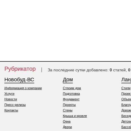
Рубрикатор
За последние сутки добавлено:
0
статей,
0
Новобуд-ВС
Дом
Ла
Информация о компании
Строим дом
Стили
Услуги
Подготовка
Проек
Новости
Фундамент
Объек
Пресс-релизы
Проекты
Благо
Контакты
Стены
Дорож
Крыша и кровля
Бесед
Окна
Детск
Двери
Бассе